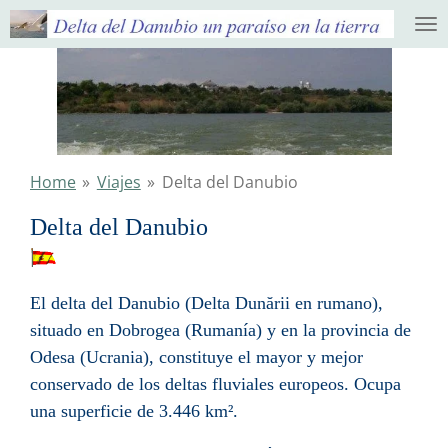
Ga
direct
naar
de
hoofdinhoud
Home
»
Viajes
»
Delta del Danubio
Delta del Danubio
El delta del Danubio (Delta Dunării en
rumano
),
situado en
Dobrogea
(
Rumanía
) y en la provincia de
Odesa
(
Ucrania
), constituye el mayor y mejor
conservado de los
deltas
fluviales europeos. Ocupa
una superficie de 3.446 km².