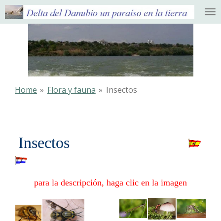
Ga
direct
naar
de
hoofdinhoud
Home
»
Flora y fauna
»
Insectos
Insectos
para la descripción, haga clic en la imagen