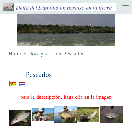
Ga
direct
naar
de
hoofdinhoud
Home
»
Flora y fauna
»
Pescados
Pescados
para la descripción, haga clic en la imagen