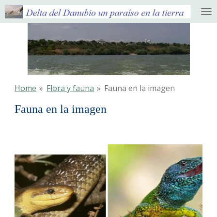
Ga
direct
naar
de
hoofdinhoud
Home
»
Flora y fauna
»
Fauna en la imagen
Fauna en la imagen