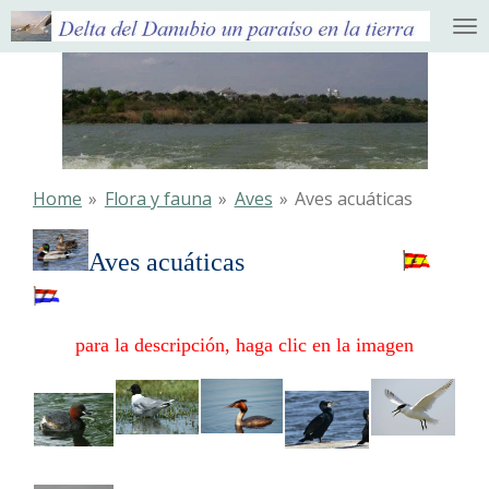
Ga
direct
naar
de
hoofdinhoud
Home
»
Flora y fauna
»
Aves
»
Aves acuáticas
Aves acuáticas
para la descripción, haga clic en la imagen