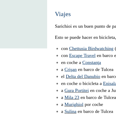
Viaje
Sarichioi es un buen punto de pa
Esto se puede hacer en bicicleta
con
Chettusia Birdwatching
(
con
Escape Travel
en barco e
en coche a
Constanţa
a
Crişan
en barco de Tulcea
el
Delta del Danubio
en barc
en coche o bicicleta a
Enisal
a
Gura Portitei
en coche a Ju
a
Mila 23
en barco de Tulcea
a
Murighiol
por coche
a
Sulina
en barco de Tulcea