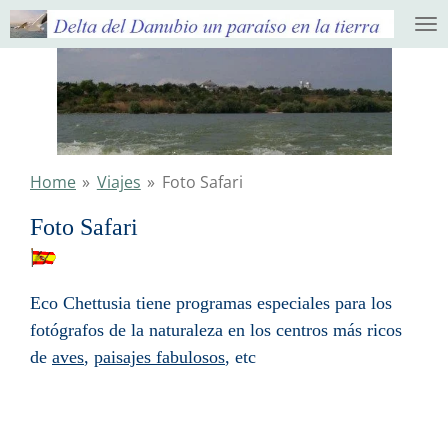
Ga
direct
naar
de
hoofdinhoud
Home
»
Viajes
»
Foto Safari
Foto Safari
Eco Chettusia tiene programas especiales para los
fotógrafos de la naturaleza en los centros más ricos
de
aves
,
paisajes fabulosos
, etc