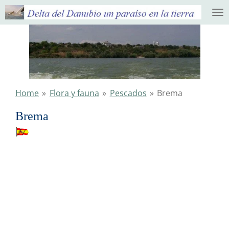
Ga
direct
naar
de
hoofdinhoud
Home
»
Flora y fauna
»
Pescados
»
Brema
Brema