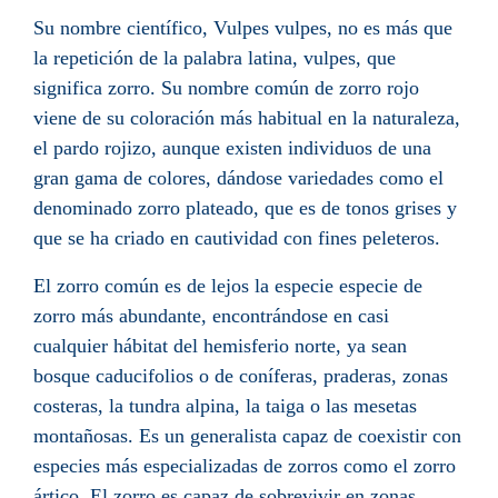
Su
nombre científico
, Vulpes vulpes, no es más que
la repetición de la palabra
latina
, vulpes, que
significa zorro. Su nombre común de zorro rojo
viene de su coloración más habitual en la naturaleza,
el pardo rojizo, aunque existen individuos de una
gran gama de colores, dándose variedades como el
denominado zorro plateado, que es de tonos grises y
que se ha criado en cautividad con fines peleteros.
El zorro común es de lejos la especie especie de
zorro más abundante, encontrándose en casi
cualquier hábitat del
hemisferio norte
, ya sean
bosque
caducifolios
o de
coníferas
, praderas, zonas
costeras, la
tundra alpina
, la
taiga
o las mesetas
montañosas. Es un
generalista
capaz de coexistir con
especies más especializadas de zorros como el
zorro
ártico
. El zorro es capaz de sobrevivir en zonas