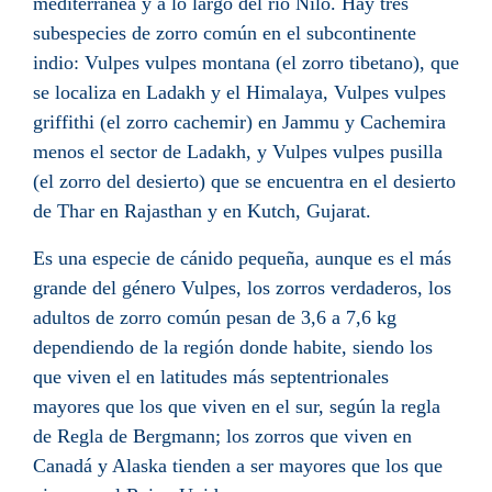
mediterránea
y a lo largo del
río Nilo
. Hay tres
subespecies de zorro común en el
subcontinente
indio
: Vulpes vulpes montana (el zorro tibetano), que
se localiza en
Ladakh
y el
Himalaya
, Vulpes vulpes
griffithi (el zorro cachemir) en
Jammu y Cachemira
menos el sector de Ladakh, y Vulpes vulpes pusilla
(el zorro del desierto) que se encuentra en el
desierto
de Thar
en
Rajasthan
y en
Kutch
,
Gujarat
.
Es una especie de cánido pequeña, aunque es el más
grande del género Vulpes, los zorros verdaderos, los
adultos de zorro común pesan de 3,6 a 7,6
kg
dependiendo de la región donde habite, siendo los
que viven el en latitudes más septentrionales
mayores que los que viven en el sur, según la regla
de
Regla de Bergmann
; los zorros que viven en
Canadá
y
Alaska
tienden a ser mayores que los que