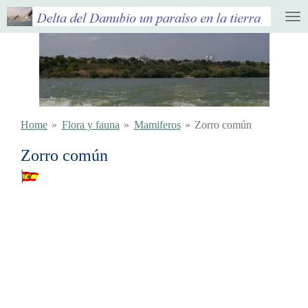
Ga
direct
naar
de
hoofdinhoud
Home
»
Flora y fauna
»
Mamiferos
»
Zorro común
Zorro común