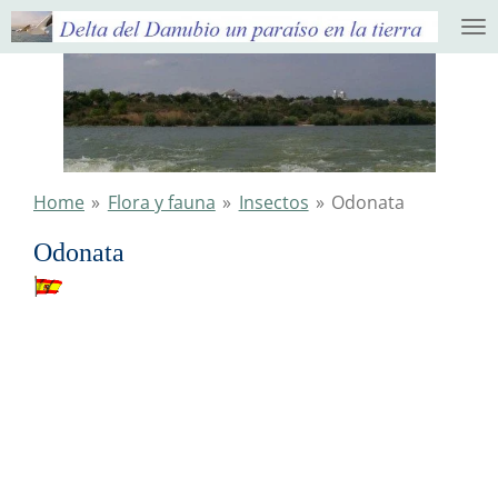
Ga
direct
naar
de
hoofdinhoud
Home
»
Flora y fauna
»
Insectos
»
Odonata
Odonata