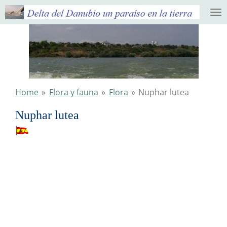
Ga
direct
naar
de
hoofdinhoud
Home
»
Flora y fauna
»
Flora
»
Nuphar lutea
Nuphar lutea