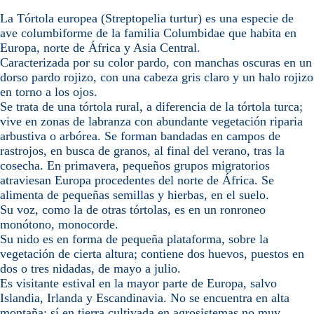
La Tórtola europea (Streptopelia turtur) es una especie de
ave columbiforme de la familia Columbidae que habita en
Europa, norte de África y Asia Central.
Caracterizada por su color pardo, con manchas oscuras en un
dorso pardo rojizo, con una cabeza gris claro y un halo rojizo
en torno a los ojos.
Se trata de una tórtola rural, a diferencia de la tórtola turca;
vive en zonas de labranza con abundante vegetación riparia
arbustiva o arbórea. Se forman bandadas en campos de
rastrojos, en busca de granos, al final del verano, tras la
cosecha. En primavera, pequeños grupos migratorios
atraviesan Europa procedentes del norte de África. Se
alimenta de pequeñas semillas y hierbas, en el suelo.
Su voz, como la de otras tórtolas, es en un ronroneo
monótono, monocorde.
Su nido es en forma de pequeña plataforma, sobre la
vegetación de cierta altura; contiene dos huevos, puestos en
dos o tres nidadas, de mayo a julio.
Es visitante estival en la mayor parte de Europa, salvo
Islandia, Irlanda y Escandinavia. No se encuentra en alta
montaña; sí en tierra cultivada en agrosistemas no muy