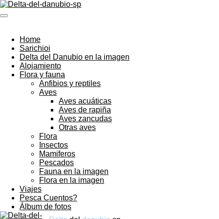
Ga
direct
naar
de
Home
hoofdinhoud
Sarichioi
Delta del Danubio en la imagen
Alojamiento
Flora y fauna
Anfibios y reptiles
Aves
Aves acuáticas
Aves de rapiña
Aves zancudas
Otras aves
Flora
Insectos
Mamiferos
Pescados
Fauna en la imagen
Flora en la imagen
Viajes
Pesca Cuentos?
Álbum de fotos