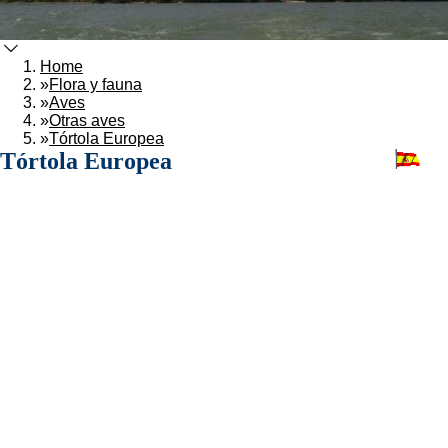
Home
»
Flora y fauna
»
Aves
»
Otras aves
»
Tórtola Europea
Tórtola Europea