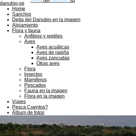
Delta
del
danubio
sp
Home
Sarichioi
Delta del Danubio en la imagen
Alojamiento
Flora y fauna
Anfibios y reptiles
Aves
Aves acuáticas
Aves de rapiña
Aves zancudas
Otras aves
Flora
Insectos
Mamiferos
Pescados
Fauna en la imagen
Flora en la imagen
Viajes
Pesca Cuentos?
Álbum de fotos