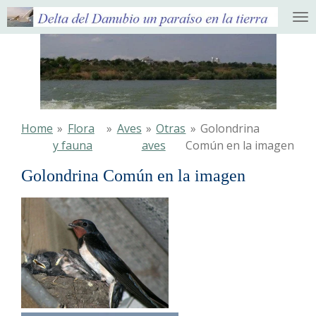
Ga
direct
naar
de
hoofdinhoud
Home
»
Flora
»
Aves
»
Otras
»
Golondrina
y fauna
aves
Común en la imagen
Golondrina Común en la imagen