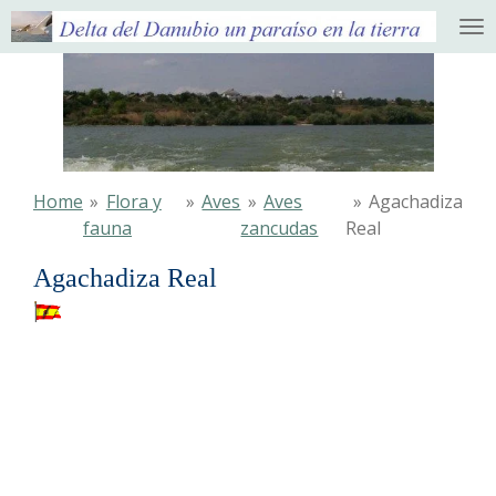
Ga
direct
naar
de
hoofdinhoud
Home
»
Flora y
»
Aves
»
Aves
»
Agachadiza
fauna
zancudas
Real
Agachadiza Real