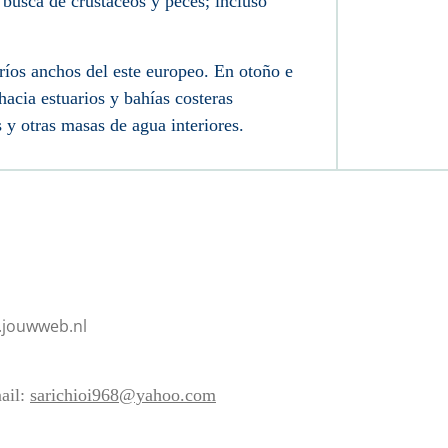
busca de crustáceos y peces; incluso
 ríos anchos del este europeo. En otoño e
hacia estuarios y bahías costeras
 y otras masas de agua interiores.
.jouwweb.nl
ail:
sarichioi968@yahoo.com