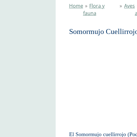
Home
»
Flora y
»
Aves
fauna
Somormujo Cu
El Somormujo cuellirrojo (Podi