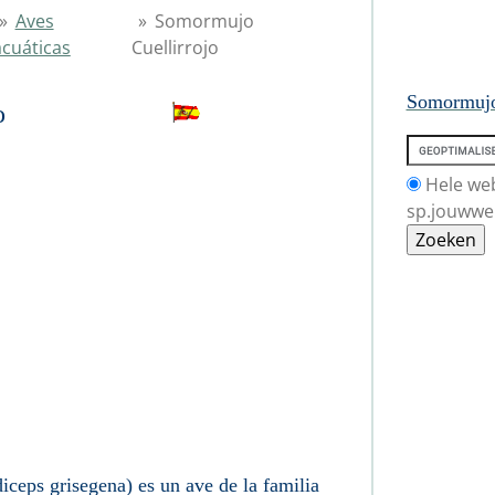
»
Aves
»
Somormujo
acuáticas
Cuellirrojo
Somormujo 
ellirrojo
Hele we
sp.jouwwe
ceps grisegena) es un ave de la familia