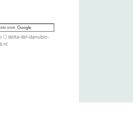
b
delta-del-danubio-
b.nl