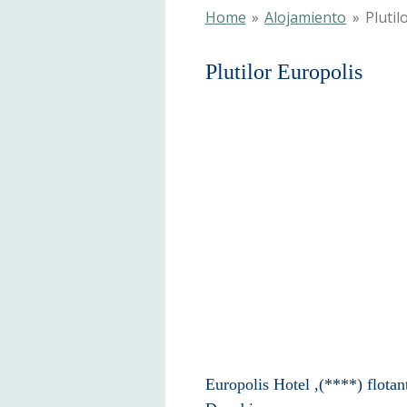
Home
»
Alojamiento
»
Plutil
Plutilor E
Europolis Hotel ,(****) flotan