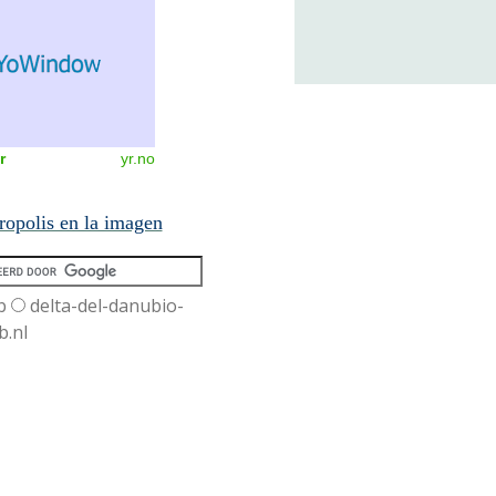
r
yr.no
uropolis en la imagen
b
delta-del-danubio-
b.nl