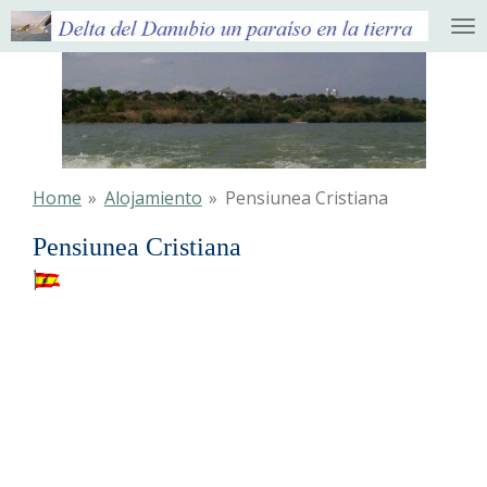
Ga
direct
naar
de
hoofdinhoud
Home
»
Alojamiento
»
Pensiunea Cristiana
Pensiunea Cristiana