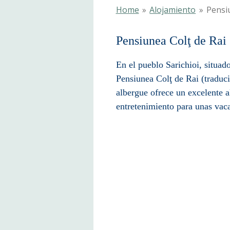
Home
»
Alojamiento
»
Pensi
Pensiunea Co
En el pueblo Sarichioi, situad
Pensiunea Col
ţ de
Rai (traduci
albergue ofrece un excelente a
entretenimiento para unas vaca