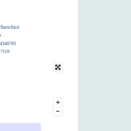
Sarichioi
a
4340705
7119