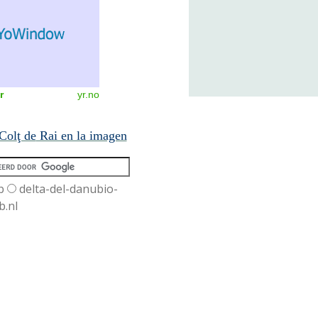
r
yr.no
Col
ţ de
Rai en la imagen
b
delta-del-danubio-
b.nl