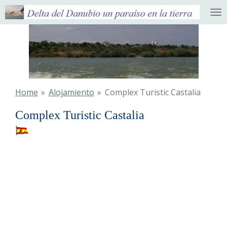
Ga
direct
naar
de
hoofdinhoud
Home
»
Alojamiento
»
Complex Turistic Castalia
Complex Turistic Castalia