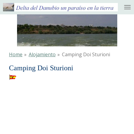
Ga
direct
naar
de
hoofdinhoud
Home
»
Alojamiento
»
Camping Doi Sturioni
Camping Doi Sturioni