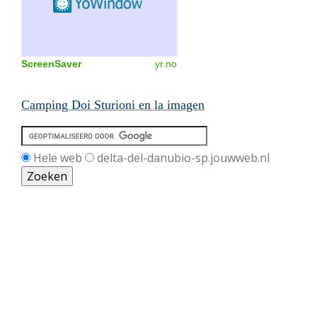
ScreenSaver
yr.no
Camping Doi Sturioni en la imagen
Hele web
delta-del-danubio-sp.jouwweb.nl